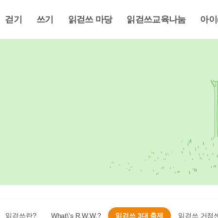
걷기
쓰기
읽걷쓰 마당
읽걷쓰교육나눔
아이
읽걷쓰란?
What\'s R.W.W.?
읽걷쓰 3대 축제
읽걷쓰 거점