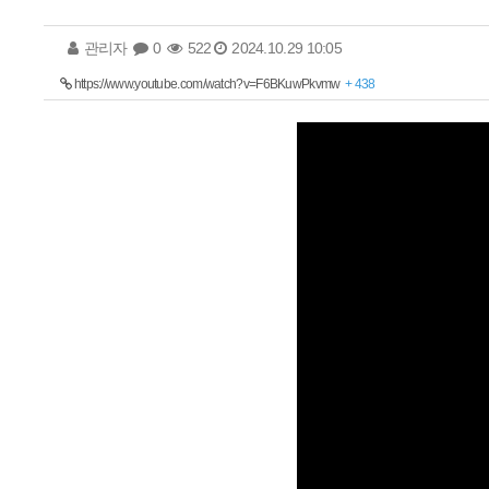
관리자
0
522
2024.10.29 10:05
https://www.youtube.com/watch?v=F6BKuwPkvmw
+ 438