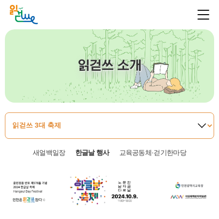
읽걷쓰 소개
새얼백일장
한글날 행사
교육공동체·걷기한마당