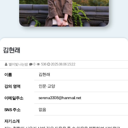
김현래
별이빛나는밤
0
536
2025.08.06 15:22
김현래
이름
인문·교양
강의 영역
serena3308@hanmail.net
이메일주소
없음
SNS 주소
자기소개