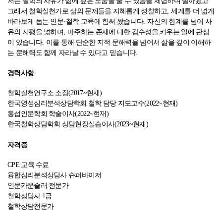
저는 철학의 사유가 삶에 깊은 도움을 줄 수 있음을 체험하며 살아왔고
그래서 철학실천가로 삶의 문제들을 지혜롭게 성찰하고
,
세계를 더 넓게
바라보게 돕는 인문
·
철학 교육에 힘써 왔습니다
.
자신의 한계를 넘어 사
유의 지평을 넓히며
,
마주하는 존재에 대한 감수성을 키우는 일에 관심
이 있습니다
.
이를 통해 단순한 지적 문해력을 넘어서 삶을 깊이 이해하
는 문해력도 함께 자라날 수 있다고 믿습니다
.
경력사항
철학실천연구소 소장(2017~현재)
한국영성심리분석상담학회 철학 담당 지도교수(2022~현재)
통섭인문학회 학술이사(2022~현재)
한국철학상담학회 상담현장실습이사(2023~현재)
자격증
CPE 교육 수료
융합심리분석상담사 슈퍼바이저
인문카운슬러 전문가
철학상담사 1급
철학상담전문가