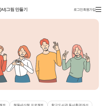
(AI)그림 만들기
로그인
회원가입
젝트
책동네산책 프로젝트
학교도서관 독서환경개선