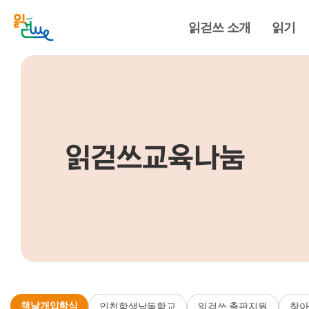
읽걷쓰 소개
읽기
읽걷쓰교육나눔
책날개입학식
인천학생낭독학교
읽걷쓰 출판지원
찾아