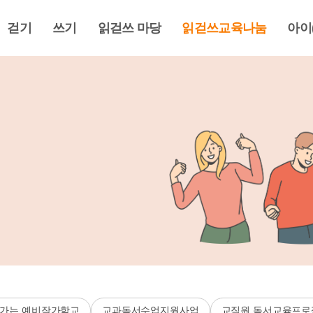
걷기
쓰기
읽걷쓰 마당
읽걷쓰교육나눔
아이
가는 예비작가학교
교과독서수업지원사업
교직원 독서교육프로