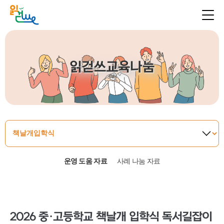
읽걷쓰교육나눔
운영 도움 자료
사례 나눔 자료
2026 중·고등학교 책날개 입학식 독서길잡이