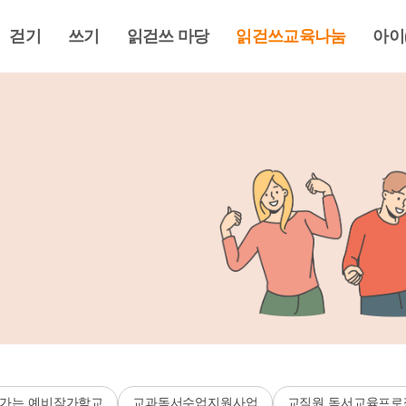
걷기
쓰기
읽걷쓰 마당
읽걷쓰교육나눔
아이
가는 예비작가학교
교과독서수업지원사업
교직원 독서교육프로