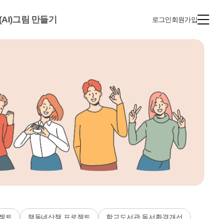
(AI)그림 만들기
로그인
회원가입
젝트
책동네산책 프로젝트
학교도서관 독서환경개선