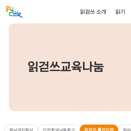
읽걷쓰 소개
읽기
읽걷쓰교육나눔
읽걷쓰 출판지원
책날개입학식
인천학생낭독학교
찾아