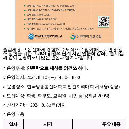
즐겁게 읽고 온전하게 경험해 주도적으로 참여하는 시민 읽걷
쓰 실현을 위한
「
2024
읽걷쓰
연계 시민 인문학 강좌
」
를 다음
과 같이 운영하오니 많은 관심과 참여 바랍니다
.
○ 운영주제
:
인문학으로 세상을 읽걷쓰 하다
.
○
운영일시
: 2024. 8. 10.(
토
) 14:30~18:00
○
운영장소
:
한국방송통신대학교 인천지역대학 서해당
(
강당
)
○
모집대상
:
학생
,
학부모
,
교직원
,
시민 등 강좌별
200
명
○
신청기간
: ~ 2024. 8. 8.(
목
)
까지
○
운영내용
일자
시간
주요 내용