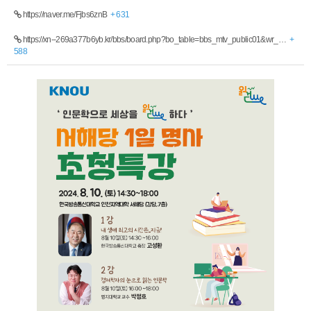
https://naver.me/Fjbs6znB
+ 631
https://xn--269a377b6yb.kr/bbs/board.php?bo_table=bbs_mtv_public01&wr_…
+
588