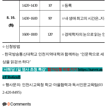
14:20~14:30
10‘
○
등록
8. 10.
14:30~16:00
90‘
○
내 생애 최고의 시간은
...
지
(
화
)
16:00~18:00
120‘
○
경제학자의 눈으로 읽는 인
○
신청방법
-
한국방송통신대학교 인천지역대학과 함께하는
‘
인문학으로 세
상을 읽걷쓰 하다
’
‘
서해당
1
일 명사 초청 특강
’
참가신청 바로가기
https://naver.m
e/Fjbs6znB
○
행사문의
:
인천시교육청 학교
·
마을협력과 독서인문교육팀
(03
2-420-8495)
0
Comments