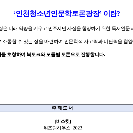
‘
인천청소년인문학토론광장
’
이란
?
은 미래 역량을 키우고 민주시민 자질을 함양하기
위한 독서인문
소통할 수 있는 장을 마련하여 인문학적 사고력과 비판력을 함양
를 초청하여 북토크와 모둠별 토론으로 진행합니다
.
주 제 도 서
[
비스킷
]
위즈덤하우스
, 2023