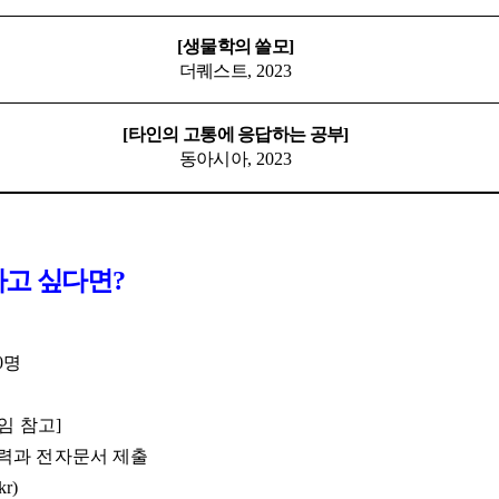
[
생물학의 쓸모
]
더퀘스트
, 2023
[
타인의 고통에 응답하는 공부
]
동아시아
, 2023
하고 싶다면
?
0
명
임 참고]
력과 전자문서 제출
kr)