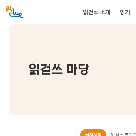
읽걷쓰 소개
읽기
읽걷쓰 마당
공지사항
읽걷쓰 출판