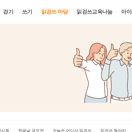
걷기
쓰기
읽걷쓰 마당
읽걷쓰교육나눔
아이
전시회
한글날 공모전
오늘은 어디서 읽걷쓰
읽걷쓰 동아리