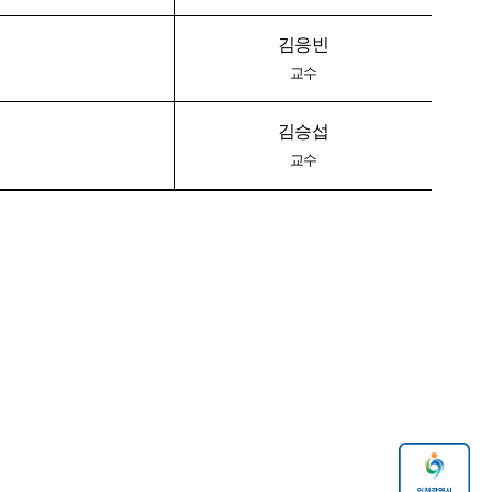
김응빈
교수
김승섭
교수