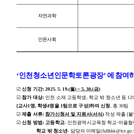
자연과학
인문사회
‘
인천청소년인문학토론광장
’
에 참여
☑
신청 기간
:
2025. 5. 19.(
월
) ~ 5. 30.(
금
)
☑
참가 대상
:
인천 소재 고등학생
,
학교 밖 청소년 등
12
[
교사
1
명
,
학생
4
명을
1
팀으로 구성
]
하여 신청
,
총
30
팀
☑
제출 서류
:
참가신청서 및 지원서
(
서식
)
작성 제출 [붙
☑
신청 방법
:
고등학교
- 인천광역
시교육청 학교
·
마을협
학교 밖 청소년
-
담당자 이메일
(fullkkk@ice.go.