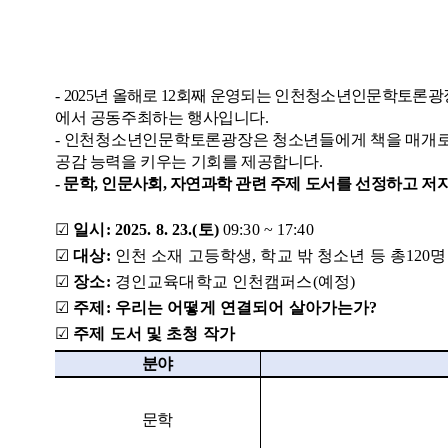
-
2025
년 올해로
12
회째 운영되는 인천청소년인문학토론광장
에서 공동주최하는 행사입니다
.
-
인천청소년인문학토론광장은 청소년들에게 책을 매개로 
공감 능력을 키우는 기회를 제공합니다.
-
문학
,
인문사회
,
자연과학 관련
주제 도서를 선정하고
저자
☑
일시
:
2025. 8. 23.(
토
)
09:30 ~ 17:40
☑
대상
:
인천 소재 고등학생
,
학교 밖 청소년 등 총
120
명
☑
장소
:
경인교육대학교 인천캠퍼스
(
예정
)
☑
주제: 우리는 어떻게 연결되어 살아가는가?
☑
주제 도서 및 초청 작가
분야
문학