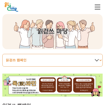
읽걷쓰 마당