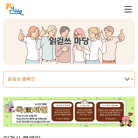
읽걷쓰 마당