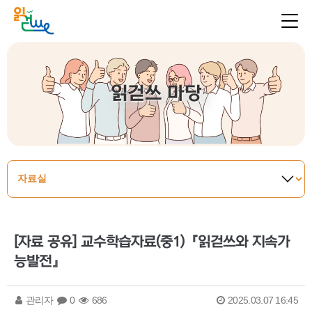
읽걷쓰 마당
[자료 공유] 교수학습자료(중1)『읽걷쓰와 지속가
능발전』
관리자
0
686
2025.03.07 16:45