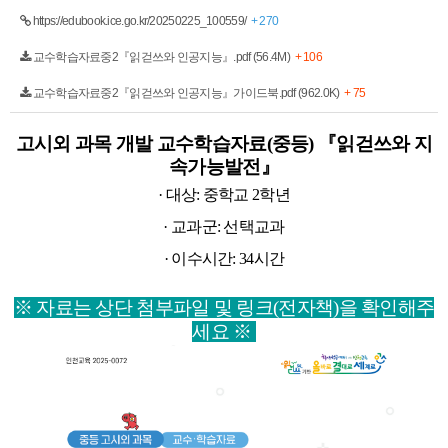
https://edubook.ice.go.kr/20250225_100559/
+ 270
교수학습자료중2『읽걷쓰와 인공지능』.pdf (56.4M)
+ 106
교수학습자료중2『읽걷쓰와 인공지능』가이드북.pdf (962.0K)
+ 75
고시외 과목 개발 교수학습자료(중등) 『읽걷쓰와 지
속가능발전』
· 대상: 중학교 2학년
· 교과군: 선택교과
· 이수시간: 34시간
※ 자료는 상단 첨부파일 및 링크(전자책)을 확인해주
세요 ※