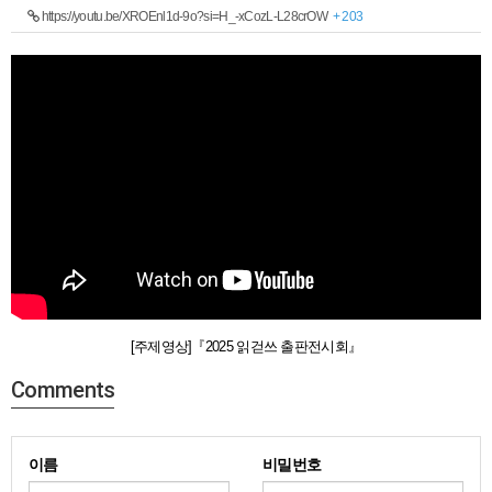
https://youtu.be/XROEnl1d-9o?si=H_-xCozL-L28crOW
+ 203
[주제영상]『2025 읽걷쓰 출판전시회』
Comments
이름
비밀번호