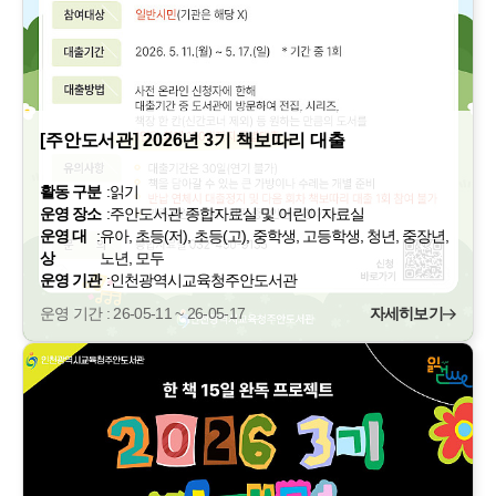
[주안도서관] 2026년 3기 책보따리 대출
활동 구분
:
읽기
운영 장소
:
주안도서관 종합자료실 및 어린이자료실
운영 대
:
유아, 초등(저), 초등(고), 중학생, 고등학생, 청년, 중장년,
상
노년, 모두
운영 기관
:
인천광역시교육청주안도서관
운영 기간 : 26-05-11 ~ 26-05-17
자세히보기