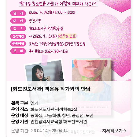
[화도진도서관] 백온유 작가와의 만남
활동 구분
:
읽기
운영 장소
:
화도진도서관 평생학습1실
운영 대상
:
중학생, 고등학생, 청년, 중장년, 노년
운영 기관
:
인천광역시교육청 화도진도서관
운영 기간 : 26-04-14 ~ 26-04-14
자세히보기