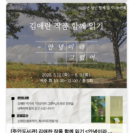
[주안도서관] 김애란 작품 함께 읽기 <안녕이라 …