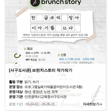
[서구도서관] 브런치스토리 작가되기
활동 구분
:
읽기, 쓰기
운영 장소
:
프로그램실4(가재울꿈어린이도서관 3층)
운영 대상
:
청년, 중장년, 노년, 모두
운영 기관
:
인천광역시교육청서구도서관
운영 기간 : 26-04-02 ~ 26-05-21
자세히보기