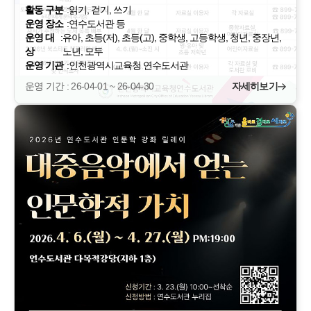
활동 구분
:
읽기, 걷기, 쓰기
운영 장소
:
연수도서관 등
운영 대
:
유아, 초등(저), 초등(고), 중학생, 고등학생, 청년, 중장년,
상
노년, 모두
운영 기관
:
인천광역시교육청 연수도서관
운영 기간 : 26-04-01 ~ 26-04-30
자세히보기