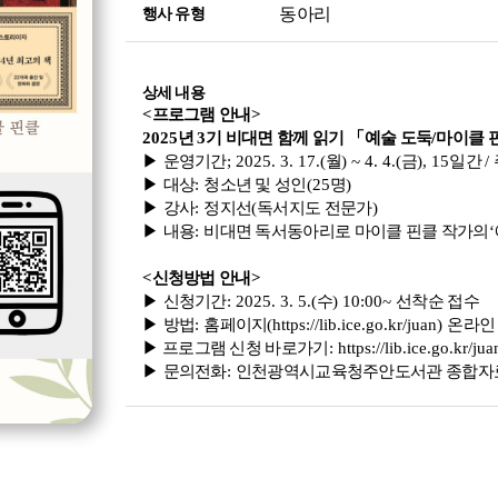
동아리
행사 유형
상세 내용
<
프로그램 안내
>
2025
년
3
기 비대면 함께 읽기
「
예술 도둑
/
마이클 
▶
운영기간
; 2025. 3. 17.(
월
) ~ 4. 4.(
금
), 15
일간
/
▶
대상
:
청소년 및 성인
(25
명
)
▶
강사
:
정지선
(
독서지도 전문가
)
▶
내용
:
비대면 독서동아리로 마이클 핀클 작가의
‘
<
신청방법 안내
>
▶
신청기간
: 2025. 3. 5.(
수
) 10:00~
선착순 접수
▶
방법
:
홈페이지
(
https://lib.ice.go.kr/juan)
온라인
▶
프로그램 신청
바로가기
:
https://lib.ice.go.kr/
▶
문의전화
:
인천광역시교육청주안도서관 종합