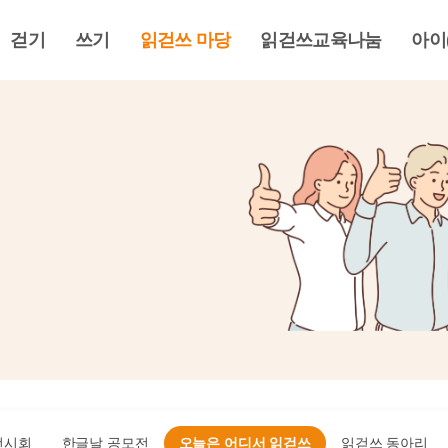
걷기
쓰기
읽걷쓰 마당
읽걷쓰교육나눔
아이
전시회
한글날 공모전
오늘은 어디서 읽걷쓰
읽걷쓰 동아리