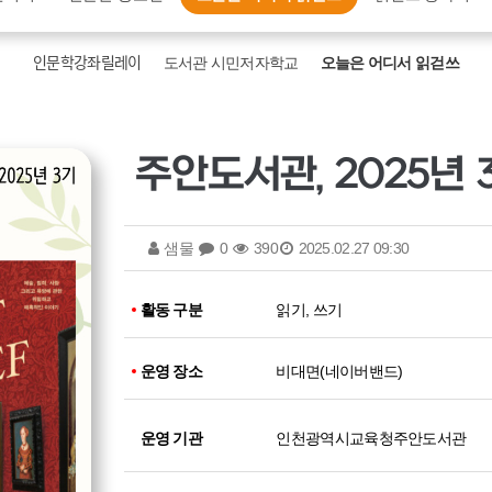
인문학강좌릴레이
도서관 시민저자학교
오늘은 어디서 읽걷쓰
샘물
0
390
2025.02.27 09:30
활동 구분
읽기, 쓰기
운영 장소
비대면(네이버밴드)
운영 기관
인천광역시교육청주안도서관