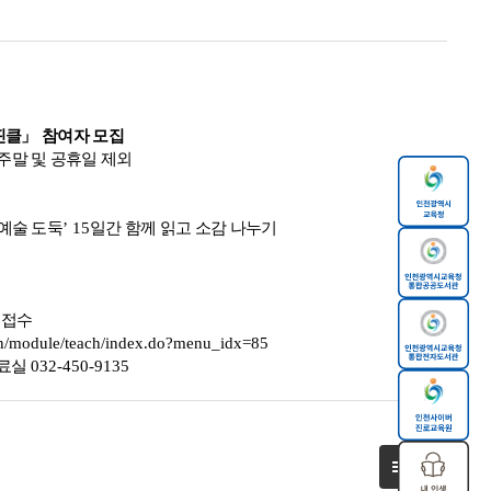
핀클
」
참여자 모집
주말 및 공휴일 제외
예술 도둑
’ 15
일간 함께 읽고 소감 나누기
 접수
juan/module/teach/index.do?menu_idx=85
자료실
032-450-9135
목록