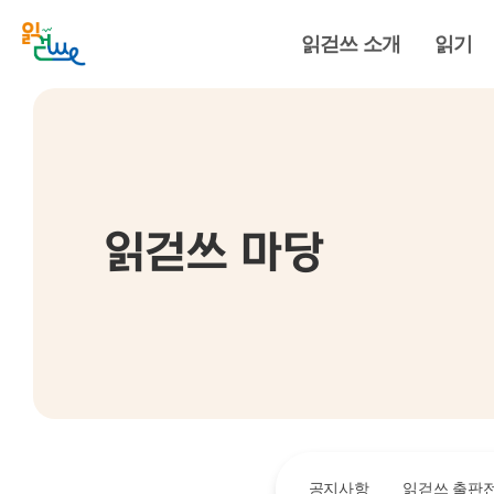
읽걷쓰 소개
읽기
읽걷쓰 마당
공지사항
읽걷쓰 출판