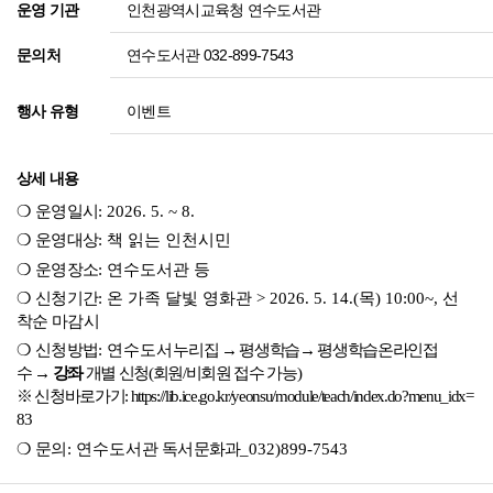
인천광역시교육청 연수도서관
운영 기관
연수도서관 032-899-7543
문의처
이벤트
행사 유형
상세 내용
❍
운영일시
: 2026. 5. ~ 8.
❍
운영대상
: 책 읽는 인천시민
❍
운영장소
: 연수도서관 등
❍
신청기간
: 온 가족 달빛 영화관 > 2026. 5. 14.(
목
) 10:00~,
선
착순 마감시
❍
신청방법
: 연수도서
누리집
→
평생학습
→ 평생학습온라인접
수
→
강좌
개별 신청
(
회원
/
비회원 접수 가능
)
※
신청바로가기
:
https://lib.ice.go.kr/yeonsu/module/teach/index.do?menu_idx=
83
❍
문의
: 연수도서관
독서문화과
_032)899-7543