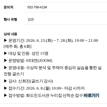
032-760-4134
문의처
강연
행사 유형
상세 내용
▶ 운영기간
: 2026. 6. 23.(
화
) ~ 7. 28.(
화
), 19:00 ~ 21:00
[
매주 화
,
총
6
회
]
▶
대상 및 인원
:
성인
15
명
▶
운영방법
:
비대면
(ZOOM)
▶
운영내용
:
수상작 분석 및 주제어 중심의 실습을 통한 실
전형 글쓰기
▶
강사
:
신희진
(
글쓰기 강사
)
▶
접수기간
: 2026. 6. 8.(
월
) 10:00~
마감 시까지
▶
접수방법
:
화도진도서관 누리집 선착순 접수
바로가기