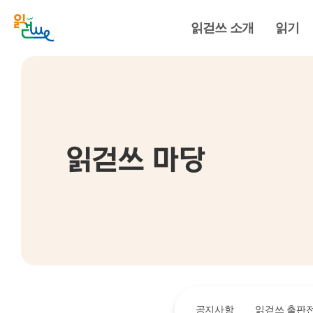
읽걷쓰 소개
읽기
읽걷쓰 마당
공지사항
읽걷쓰 출판