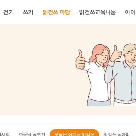
걷기
쓰기
읽걷쓰 마당
읽걷쓰교육나눔
아이
전시회
한글날 공모전
오늘은 어디서 읽걷쓰
읽걷쓰 동아리