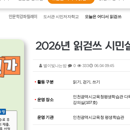
인문학강좌릴레이
도서관 시민저자학교
오늘은 어디서 읽걷쓰
2026년 읽걷쓰 시민
별이빛나는밤
0
333
06.04 09:45
활동 구분
읽기, 걷기, 쓰기
인천광역시교육청평생학습관 다
운영 장소
강의실(107호)
운영 기관
인천광역시교육청 평생학습관