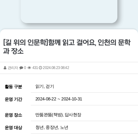
[길 위의 인문학]함께 읽고 걸어요, 인천의 문학
과 장소
관리자
0
431
2024.08.23 08:42
읽기, 걷기
활동 구분
2024-08-22
~
2024-10-31
운영 기간
딴뚬꽌뚬(책방), 답사현장
운영 장소
청년, 중장년, 노년
운영 대상