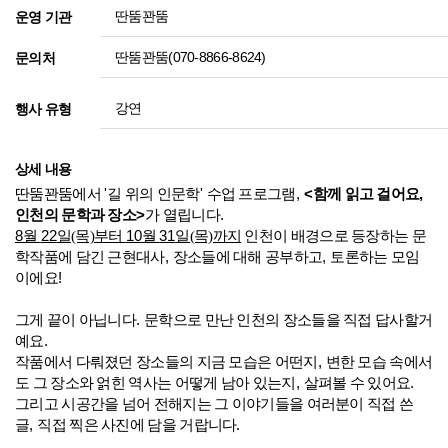
딴뚬꽌뚬
운영 기관
딴뚬꽌뚬(070-8866-8624)
문의처
강연
행사 유형
상세 내용
딴뚬꽌뚬에서
'
길 위의 인문학
'
수업 프로그램
,
<
함께 읽고 걸어요
,
인천의 문학과 장소
>
가 열립니다
.
8
월
22
일(목)부터
10
월
31
일(목)까지
인천이 배경으로 등장하는 문
학작품에 담긴 근현대사
,
장소들에 대해 공부하고
,
토론하는 모임
이에요
!
그게 끝이 아닙니다
.
문학으로 만난 인천의 장소들을 직접 답사할거
예요
.
작품에서 다뤄졌던 장소들의 지금 모습은 어떤지
,
변한 모습 속에서
도 그 장소와 얽힌 역사는 어떻게 남아 있는지
,
살펴볼 수 있어요
.
그리고 시공간을 넘어 전해지는 그 이야기들을 여러분이 직접 쓴
글
,
직접 찍은 사진에 담을 거랍니다
.