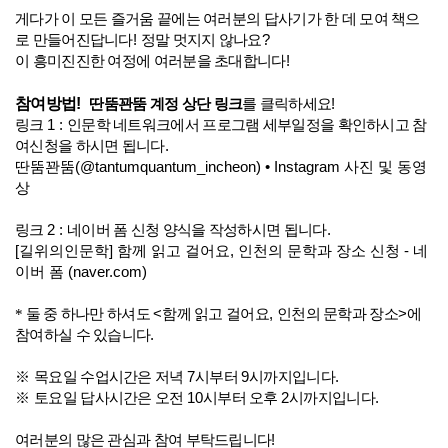
게다가 이 모든 즐거움 끝에는 여러분의 답사기가 한 데 모여 책으
로 만들어진답니다
!
정말 멋지지 않나요
?
이 흥미진진한 여정에 여러분을 초대합니다
!
참여방법
!
딴뚬꽌뚬 계정 상단 링크
를 클릭하세요
!
링크
1 :
인문학 네트워크에서 프로그램 세부일정을 확인하시고 참
여신청을 하시면 됩니다
.
딴뚬꽌뚬(@tantumquantum_incheon) • Instagram 사진 및 동영
상
링크
2 :
네이버 폼 신청 양식을 작성하시면 됩니다
.
[길위의인문학] 함께 읽고 걸어요, 인천의 문학과 장소 신청 - 네
이버 폼 (naver.com)
* 둘 중 하나만 하셔도
<
함께 읽고 걸어요
,
인천의 문학과 장소
>
에
참여하실 수 있습니다
.
※
목요일 수업시간은 저녁
7
시부터
9
시까지입니다
.
※
토요일 답사시간은 오전
10
시부터 오후
2
시까지입니다
.
여러분의 많은 관심과 참여 부탁드립니다
!