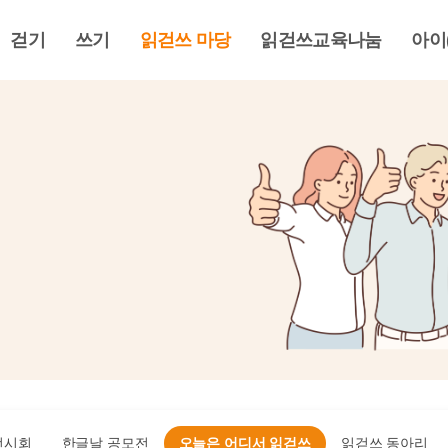
걷기
쓰기
읽걷쓰 마당
읽걷쓰교육나눔
아이
전시회
한글날 공모전
오늘은 어디서 읽걷쓰
읽걷쓰 동아리