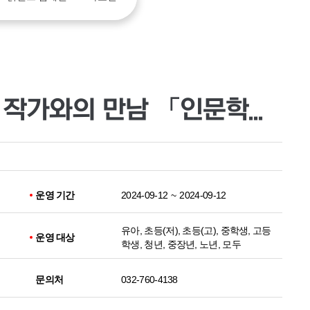
독서의달 기념 류대성 작가와의 만남 「인문학적 상상력」
운영 기간
2024-09-12
~
2024-09-12
유아, 초등(저), 초등(고), 중학생, 고등
운영 대상
학생, 청년, 중장년, 노년, 모두
문의처
032-760-4138