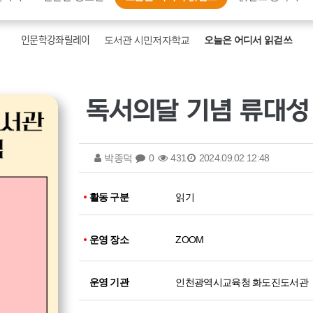
인문학강좌릴레이
도서관 시민저자학교
오늘은 어디서 읽걷쓰
박종덕
0
431
2024.09.02 12:48
활동 구분
읽기
운영 장소
ZOOM
운영 기관
인천광역시교육청 화도진도서관