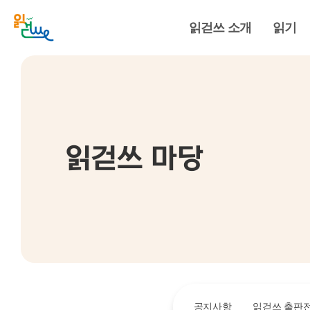
읽걷쓰 소개
읽기
읽걷쓰 마당
공지사항
읽걷쓰 출판