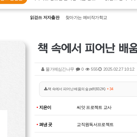
읽걷쓰 저자출판
찾아가는 예비작가학교
책 속에서 피어난 배
물가에심긴나무
0
555
2025.02.27 10:12
책 속에서 피어난 배움의 숲.pdf (83.2K)
+ 34
지은이
씨앗 프로젝트 교사
펴낸 곳
교직원독서프로젝트