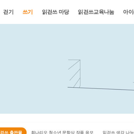
걷기
쓰기
읽걷쓰 마당
읽걷쓰교육나눔
아이
걷쓰 출판물
희나리오 청소년 문학상 작품 응모
읽걷쓰 생각 나