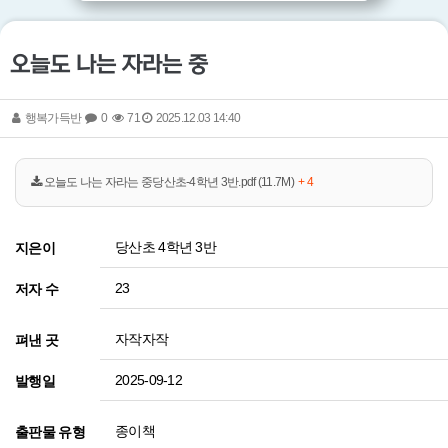
오늘도 나는 자라는 중
행복가득반
0
71
2025.12.03 14:40
오늘도 나는 자라는 중당산초-4학년 3반.pdf (11.7M)
+ 4
당산초 4학년 3반
지은이
23
저자 수
자작자작
펴낸 곳
2025-09-12
발행일
종이책
출판물 유형