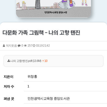
다문화 가족 그림책 - 나의 고향 톈진
억지웃음
0
257
03.19 21:42
나의 고향 톈진.pdf (13.6M)
+ 10
위창훙
지은이
1
저자 수
인천광역시교육청 중앙도서관
펴낸 곳