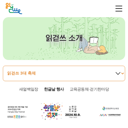
읽걷쓰 소개
새얼백일장
한글날 행사
교육공동체·걷기한마당